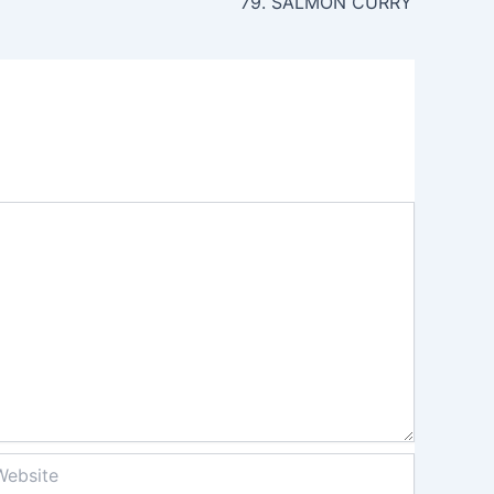
79. SALMON CURRY
site