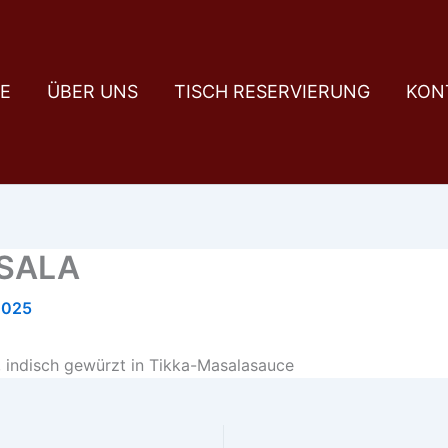
E
ÜBER UNS
TISCH RESERVIERUNG
KON
ASALA
2025
 indisch gewürzt in Tikka-Masalasauce