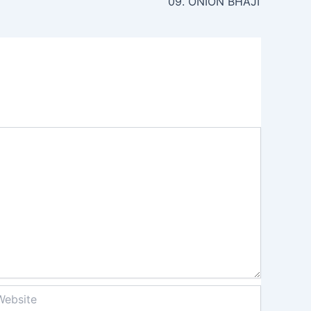
09. ONION BHAJI
site