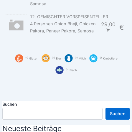
Samosa
12. GEMISCHTER VORSPEISENTELLER
4 Personen Onion Bhaji, Chicken
29,00
€
Pakora, Paneer Pakora, Samosa
a
b
c
j
Gluten
Eier
Milch
Krebstiere
k
Fisch
Suchen
Suchen
Neueste Beiträge