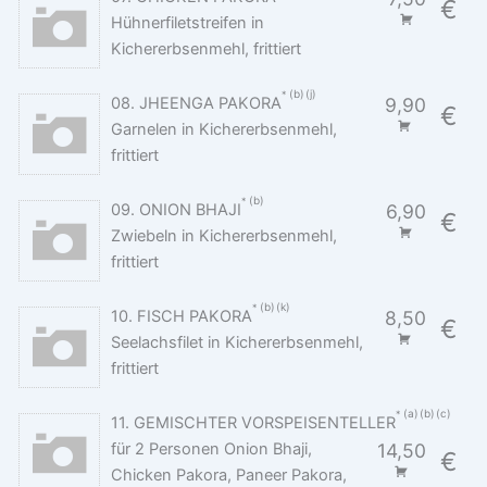
€
Hühnerfiletstreifen in
Kichererbsenmehl, frittiert
b
j
08. JHEENGA PAKORA
9,90
€
Garnelen in Kichererbsenmehl,
frittiert
b
09. ONION BHAJI
6,90
€
Zwiebeln in Kichererbsenmehl,
frittiert
b
k
10. FISCH PAKORA
8,50
€
Seelachsfilet in Kichererbsenmehl,
frittiert
a
b
c
11. GEMISCHTER VORSPEISENTELLER
für 2 Personen Onion Bhaji,
14,50
€
Chicken Pakora, Paneer Pakora,