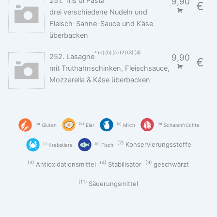
251. Tris di Pasta
9,90
€
drei verschiedene Nudeln und
Fleisch-Sahne-Sauce und Käse
überbacken
a
b
c
2
3
4
252. Lasagne
9,90
€
mit Truthahnschinken, Fleischsauce,
Mozzarella & Käse überbacken
a
b
c
h
Gluten
Eier
Milch
Schalenfrüchte
2
Konservierungsstoffe
j
k
Krebstiere
Fisch
3
4
9
Antioxidationsmittel
Stabilisator
geschwärzt
11
Säuerungsmittel