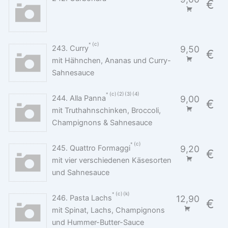
€
c
243. Curry
9,50
€
mit Hähnchen, Ananas und Curry-
Sahnesauce
c
2
3
4
244. Alla Panna
9,00
€
mit Truthahnschinken, Broccoli,
Champignons & Sahnesauce
c
245. Quattro Formaggi
9,20
€
mit vier verschiedenen Käsesorten
und Sahnesauce
c
k
246. Pasta Lachs
12,90
€
mit Spinat, Lachs, Champignons
und Hummer-Butter-Sauce