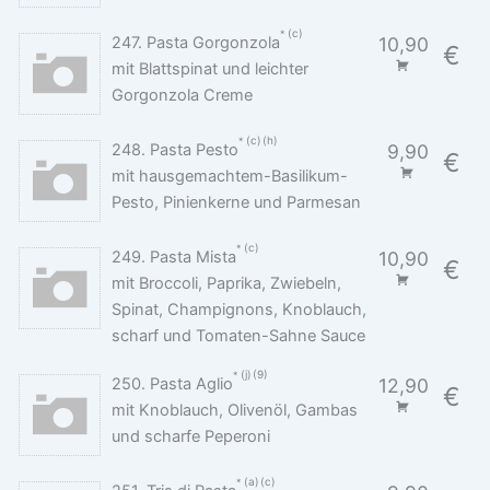
c
247. Pasta Gorgonzola
10,90
€
mit Blattspinat und leichter
Gorgonzola Creme
c
h
248. Pasta Pesto
9,90
€
mit hausgemachtem-Basilikum-
Pesto, Pinienkerne und Parmesan
c
249. Pasta Mista
10,90
€
mit Broccoli, Paprika, Zwiebeln,
Spinat, Champignons, Knoblauch,
scharf und Tomaten-Sahne Sauce
j
9
250. Pasta Aglio
12,90
€
mit Knoblauch, Olivenöl, Gambas
und scharfe Peperoni
a
c