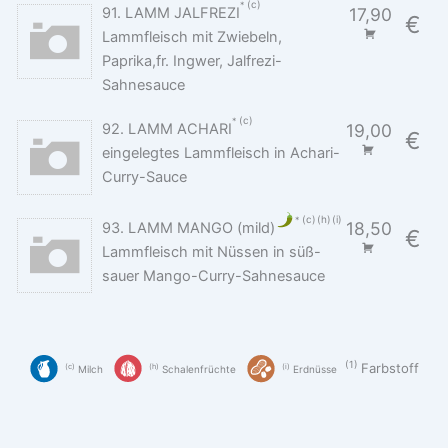
c
91. LAMM JALFREZI
17,90
€
Lammfleisch mit Zwiebeln,
Paprika,fr. Ingwer, Jalfrezi-
Sahnesauce
c
92. LAMM ACHARI
19,00
€
eingelegtes Lammfleisch in Achari-
Curry-Sauce
c
h
i
18,50
93. LAMM MANGO (mild)
€
Lammfleisch mit Nüssen in süß-
sauer Mango-Curry-Sahnesauce
1
Farbstoff
c
h
i
Milch
Schalenfrüchte
Erdnüsse