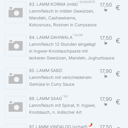
c
h
i
1
83. LAMM KORMA (mild)
17,50
€
Lammfleisch in milden Gewürzen,
Mandeln, Cashewkerne,
Kokosnuss, Rosinen in Currysauce
c
h
84. LAMM DAHIWALA
17,50
€
Lammfleisch 12 Stunden eingelegt
in Ingwer-Knoblauchpaste mit
leckeren Gewürzen, Mandeln, Joghurtsauce
85. LAMM SABZI
17,90
€
Lammfleisch mit verschiedenem
Gemüse in Curry Sauce
c
86. LAMM SAAG
17,90
€
Lammfleisch mit Spinat, fr. Ingwer,
Knoblauch, n. indischer Art
17,50
87. LAMM VINDALOO (scharf)