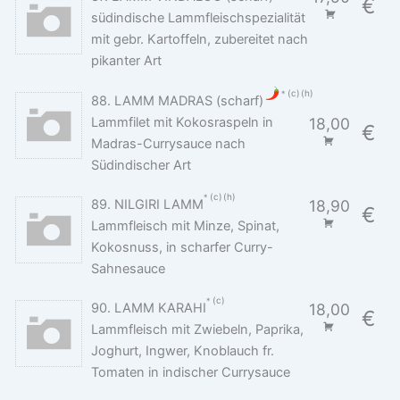
€
südindische Lammfleischspezialität
mit gebr. Kartoffeln, zubereitet nach
pikanter Art
c
h
88. LAMM MADRAS (scharf)
Lammfilet mit Kokosraspeln in
18,00
€
Madras-Currysauce nach
Südindischer Art
c
h
89. NILGIRI LAMM
18,90
€
Lammfleisch mit Minze, Spinat,
Kokosnuss, in scharfer Curry-
Sahnesauce
c
90. LAMM KARAHI
18,00
€
Lammfleisch mit Zwiebeln, Paprika,
Joghurt, Ingwer, Knoblauch fr.
Tomaten in indischer Currysauce